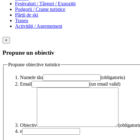
Festivaluri / Târguri / Expoziţii
Podgorii / Crame turistice
Pârtii de ski
Traseu
Activităţi / Agremement
×
Propune un obiectiv
Propune obiective turistice
Numele tău
(obligatoriu)
Email
(un email valid)
Obiectiv
(obligatori
e