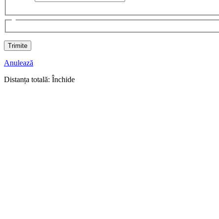
Anulează
Distanța totală:
Închide