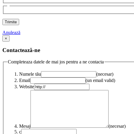
Anulează
×
Contactează-ne
Completeaza datele de mai jos pentru a ne contacta
Numele tău
(necesar)
Email
(un email valid)
Website
Mesaj
(necesar)
c