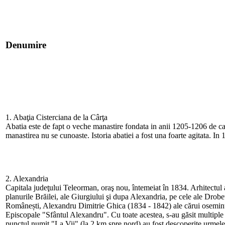
Denumire
1. Abaţia Cisterciana de la Cârţa
Abatia este de fapt o veche manastire fondata in anii 1205-1206 de cat
manastirea nu se cunoaste. Istoria abatiei a fost una foarte agitata. I
2. Alexandria
Capitala judeţului Teleorman, oraş nou, întemeiat în 1834. Arhitectul a
planurile Brăilei, ale Giurgiului şi dupa Alexandria, pe cele ale Drob
Românești, Alexandru Dimitrie Ghica (1834 - 1842) ale cărui osemint
Episcopale "Sfântul Alexandru". Cu toate acestea, s-au găsit multiple m
punctul numit "La Vii" (la 2 km spre nord) au fost descoperite urmele 