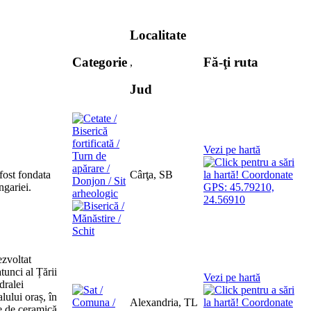
Localitate
Categorie
Fă-ţi ruta
,
Jud
Vezi pe hartă
fost fondata
Cârţa, SB
ngariei.
ezvoltat
tunci al Țării
Vezi pe hartă
dralei
lului oraș, în
Alexandria, TL
se de ceramică