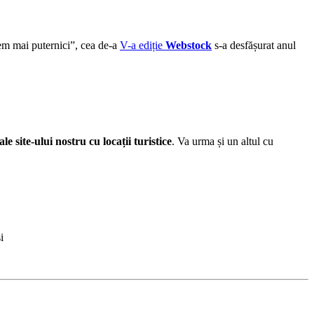
em mai puternici”, cea de-a
V-a ediție
Webstock
s-a desfășurat anul
e site-ului nostru cu locații turistice
. Va urma și un altul cu
i