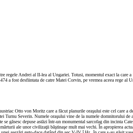
re regele Andrei al II-lea al Ungariei. Totusi, momentul exact la care a 
n 1474 a fost desfiintata de catre Matei Corvin, pe vremea aceea rege al U
ustriac Otto von Moritz care a făcut planurile oraşului este cel care a d
etei Turnu Severin. Numele oraşului vine de la numele domnitorului de a
e se găsesc depuse astăzi într-un monumental sarcofag din incinta Cate
ărturii ale unor civilizaţii băştinaşe mult mai vechi. În apropierea actua
unei așezări geto-dace datând din sec V-IV î.Hr., în care s-au găsit va