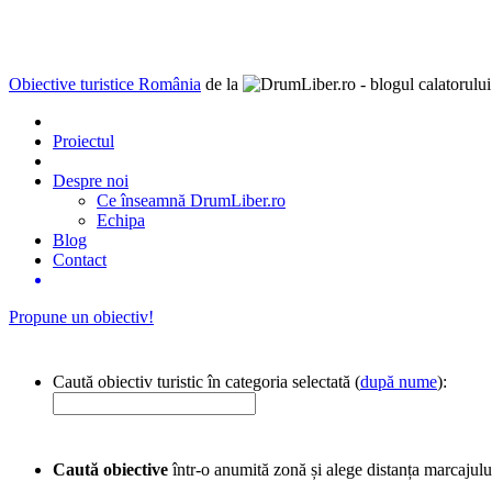
Obiective turistice România
de la
Proiectul
Despre noi
Ce înseamnă DrumLiber.ro
Echipa
Blog
Contact
Propune un obiectiv!
Caută obiectiv turistic în categoria selectată (
după nume
):
Caută obiective
într-o anumită zonă și alege distanța marcajulu