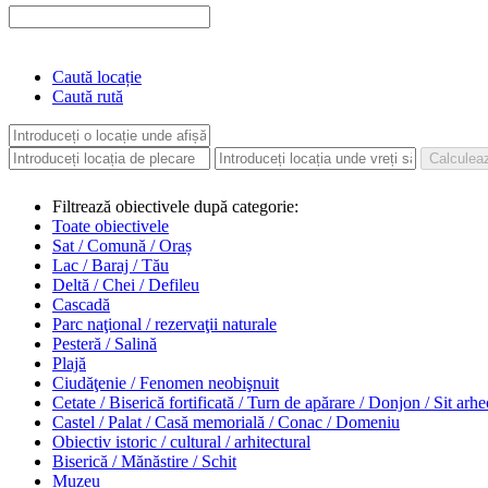
Caută locație
Caută rută
Filtrează obiectivele după categorie:
Toate obiectivele
Sat / Comună / Oraș
Lac / Baraj / Tău
Deltă / Chei / Defileu
Cascadă
Parc naţional / rezervaţii naturale
Pesteră / Salină
Plajă
Ciudăţenie / Fenomen neobişnuit
Cetate / Biserică fortificată / Turn de apărare / Donjon / Sit arh
Castel / Palat / Casă memorială / Conac / Domeniu
Obiectiv istoric / cultural / arhitectural
Biserică / Mănăstire / Schit
Muzeu