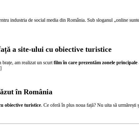
pentru industria de social media din România. Sub sloganul „online sunt
ță a site-ului cu obiective turistice
 brațe, am realizat un scurt
film în care prezentăm zonele principale al
]
 văzut în România
cu obiective turistice
. Ce oferă în plus noua față? Nu uita să urmărești ș