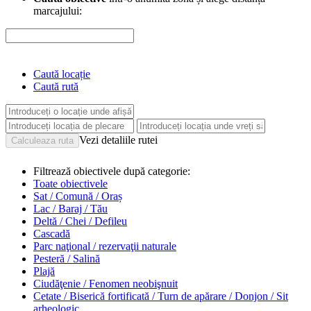
marcajului:
Caută locație
Caută rută
Vezi detaliile rutei
Filtrează obiectivele după categorie:
Toate obiectivele
Sat / Comună / Oraș
Lac / Baraj / Tău
Deltă / Chei / Defileu
Cascadă
Parc naţional / rezervaţii naturale
Pesteră / Salină
Plajă
Ciudăţenie / Fenomen neobişnuit
Cetate / Biserică fortificată / Turn de apărare / Donjon / Sit
arheologic