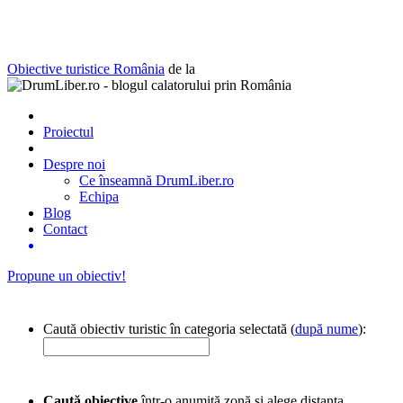
Obiective turistice România
de la
Proiectul
Despre noi
Ce înseamnă DrumLiber.ro
Echipa
Blog
Contact
Propune un obiectiv!
Caută obiectiv turistic în categoria selectată (
după nume
):
Caută obiective
într-o anumită zonă și alege distanța