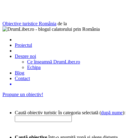
Obiective turistice România
de la
Proiectul
Despre noi
Ce înseamnă DrumLiber.ro
Echipa
Blog
Contact
Propune un obiectiv!
Caută obiectiv turistic în categoria selectată (
după nume
):
Caută obiective
într-o anumită zonă și alege distanța