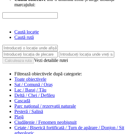
marcajului:
Caută locație
Caută rută
Vezi detaliile rutei
Filtrează obiectivele după categorie:
Toate obiectivele
Sat / Comună / Oraș
Lac / Baraj / Tău
Deltă / Chei / Defileu
Cascadă
Parc naţional / rezervaţii naturale
Pesteră / Salină
Plajă
Ciudăţenie / Fenomen neobişnuit
Cetate / Biserică fortificată / Turn de apărare / Donjon / Sit
arheologic