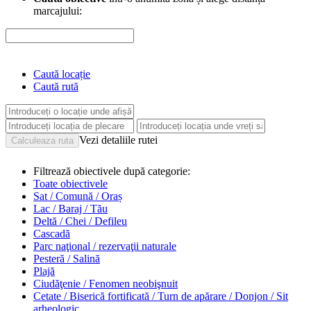
marcajului:
Caută locație
Caută rută
Vezi detaliile rutei
Filtrează obiectivele după categorie:
Toate obiectivele
Sat / Comună / Oraș
Lac / Baraj / Tău
Deltă / Chei / Defileu
Cascadă
Parc naţional / rezervaţii naturale
Pesteră / Salină
Plajă
Ciudăţenie / Fenomen neobişnuit
Cetate / Biserică fortificată / Turn de apărare / Donjon / Sit
arheologic