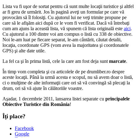
Lista va fi uşor de sortat pentru că sunt multe locaţii turistice şi altfel
ar fi greu de urmărit. Jos în pagină aveţi un formular pe care vă
provocăm să îl folosiţi. Cu ajutorul lui ne veţi trimite propune pe
care să le afişăm aici după ce le vom fi verificat. Dacă vă întrebaţi
cum am ajuns la această lista, vă spunem că lista originală este
aici
.
Cu ajutorul a 100 dintre voi am compus o listă cu 338 de obiective.
Noi le-am luat pe fiecare separat, le-am cântărit, căutat detalii,
locaţia, coordonate GPS (vom avea la majoritatea şi coordonatele
GPS) şi alte date utile.
La fel ca şi în prima listă, cele la care am fost deja sunt
marcate
.
În timp vom completa şi cu articolele de pe drumliber.ro despre
aceste locaţii. Până la urmă acesta e scopul, nu să avem doar o listă,
ci o mulţime de alte informaţii care ori să vă convingă să plecaţi la
drum, ori să vă ajute în călătoriile voastre.
Aşadar, 1 decembrie 2011, lansarea listei separate cu
principalele
Obiective Turistice din România
!
Îţi place?
Facebook
Google