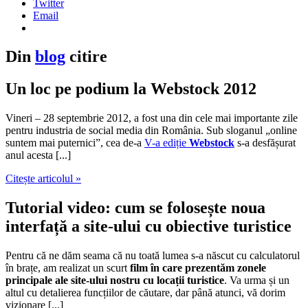
Twitter
Email
Din
blog
citire
Un loc pe podium la Webstock 2012
Vineri – 28 septembrie 2012, a fost una din cele mai importante zile
pentru industria de social media din România. Sub sloganul „online
suntem mai puternici”, cea de-a
V-a ediție
Webstock
s-a desfășurat
anul acesta [...]
Citește articolul »
Tutorial video: cum se folosește noua
interfață a site-ului cu obiective turistice
Pentru că ne dăm seama că nu toată lumea s-a născut cu calculatorul
în brațe, am realizat un scurt
film în care prezentăm zonele
principale ale site-ului nostru cu locații turistice
. Va urma și un
altul cu detalierea funcțiilor de căutare, dar până atunci, vă dorim
vizionare [...]