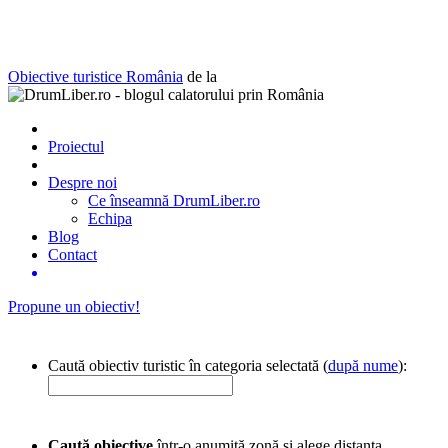
Obiective turistice România
de la
Proiectul
Despre noi
Ce înseamnă DrumLiber.ro
Echipa
Blog
Contact
Propune un obiectiv!
Caută obiectiv turistic în categoria selectată (
după nume
):
Caută obiective
într-o anumită zonă și alege distanța