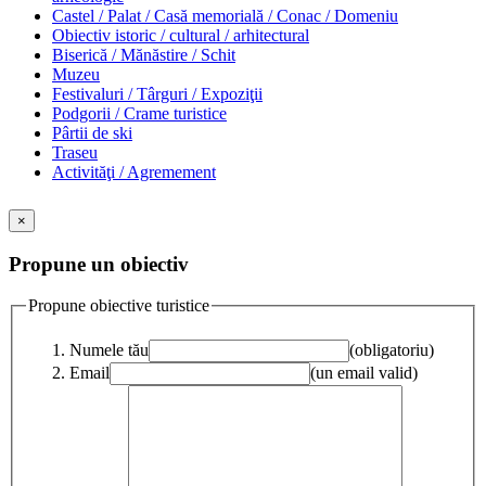
Castel / Palat / Casă memorială / Conac / Domeniu
Obiectiv istoric / cultural / arhitectural
Biserică / Mănăstire / Schit
Muzeu
Festivaluri / Târguri / Expoziţii
Podgorii / Crame turistice
Pârtii de ski
Traseu
Activităţi / Agremement
×
Propune un obiectiv
Propune obiective turistice
Numele tău
(obligatoriu)
Email
(un email valid)