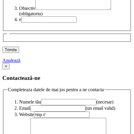
Obiectiv
(obligatoriu)
e
Anulează
×
Contactează-ne
Completeaza datele de mai jos pentru a ne contacta
Numele tău
(necesar)
Email
(un email valid)
Website