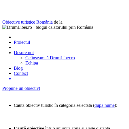
Obiective turistice România
de la
Proiectul
Despre noi
Ce înseamnă DrumLiber.ro
Echipa
Blog
Contact
Propune un obiectiv!
Caută obiectiv turistic în categoria selectată (
după nume
):
Caută obiective
într-o anumită zonă și alege distanța