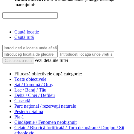
marcajului:
Caută locație
Caută rută
Vezi detaliile rutei
Filtrează obiectivele după categorie:
Toate obiectivele
Sat / Comună / Oraș
Lac / Baraj / Tău
Deltă / Chei / Defileu
Cascadă
Parc naţional / rezervaţii naturale
Pesteră / Salină
Plajă
Ciudăţenie / Fenomen neobişnuit
Cetate / Biserică fortificată / Turn de apărare / Donjon / Sit
arheologic