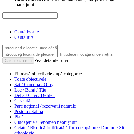
marcajului:
Caută locație
Caută rută
Vezi detaliile rutei
Filtrează obiectivele după categorie:
Toate obiectivele
Sat / Comună / Oraș
Lac / Baraj / Tău
Deltă / Chei / Defileu
Cascadă
Parc naţional / rezervaţii naturale
Pesteră / Salină
Plajă
Ciudăţenie / Fenomen neobişnuit
Cetate / Biserică fortificată / Turn de apărare / Donjon / Sit
arheologic