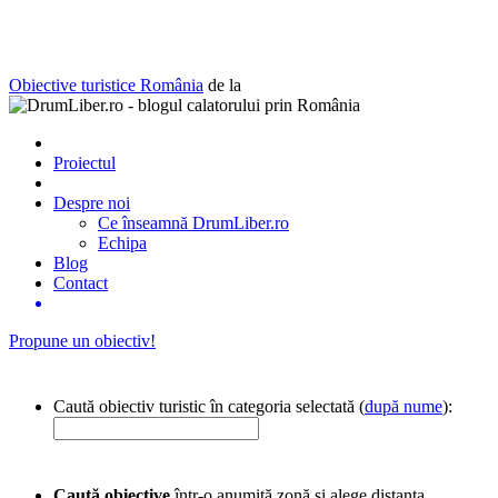
Obiective turistice România
de la
Proiectul
Despre noi
Ce înseamnă DrumLiber.ro
Echipa
Blog
Contact
Propune un obiectiv!
Caută obiectiv turistic în categoria selectată (
după nume
):
Caută obiective
într-o anumită zonă și alege distanța