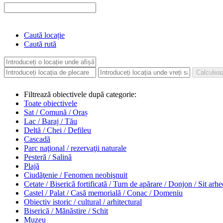
Caută locație
Caută rută
Filtrează obiectivele după categorie:
Toate obiectivele
Sat / Comună / Oraș
Lac / Baraj / Tău
Deltă / Chei / Defileu
Cascadă
Parc naţional / rezervaţii naturale
Pesteră / Salină
Plajă
Ciudăţenie / Fenomen neobişnuit
Cetate / Biserică fortificată / Turn de apărare / Donjon / Sit arh
Castel / Palat / Casă memorială / Conac / Domeniu
Obiectiv istoric / cultural / arhitectural
Biserică / Mănăstire / Schit
Muzeu