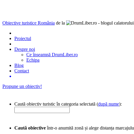
Obiective turistice România
de la
Proiectul
Despre noi
Ce înseamnă DrumLiber.ro
Echipa
Blog
Contact
Propune un obiectiv!
Caută obiectiv turistic în categoria selectată (
după nume
):
Caută obiective
într-o anumită zonă și alege distanța marcajulu