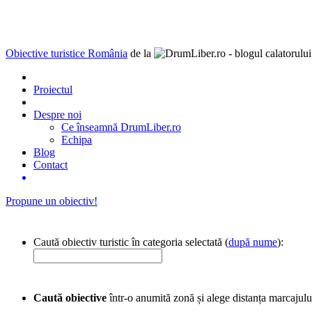
Obiective turistice România
de la
Proiectul
Despre noi
Ce înseamnă DrumLiber.ro
Echipa
Blog
Contact
Propune un obiectiv!
Caută obiectiv turistic în categoria selectată (
după nume
):
Caută obiective
într-o anumită zonă și alege distanța marcajulu