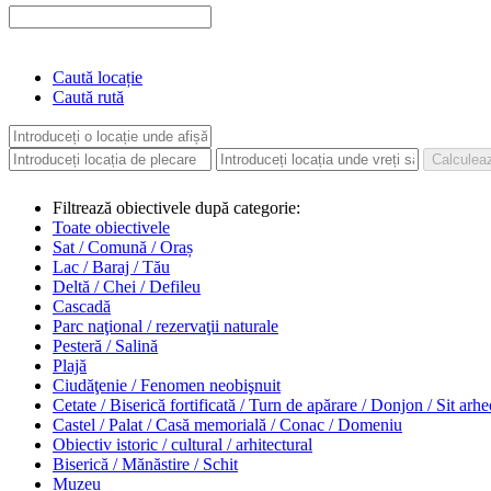
Caută locație
Caută rută
Filtrează obiectivele după categorie:
Toate obiectivele
Sat / Comună / Oraș
Lac / Baraj / Tău
Deltă / Chei / Defileu
Cascadă
Parc naţional / rezervaţii naturale
Pesteră / Salină
Plajă
Ciudăţenie / Fenomen neobişnuit
Cetate / Biserică fortificată / Turn de apărare / Donjon / Sit arh
Castel / Palat / Casă memorială / Conac / Domeniu
Obiectiv istoric / cultural / arhitectural
Biserică / Mănăstire / Schit
Muzeu