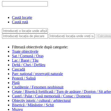
Caută locație
Caută rută
Filtrează obiectivele după categorie:
Toate obiectivele
Sat / Comună / Oraș
Lac / Baraj / Tău
Deltă / Chei / Defileu
Cascadă
Parc naţional / rezervaţii naturale
Pesteră / Salină
Plajă
Ciudăţenie / Fenomen neobişnuit
Cetate / Biserică fortificată / Turn de apărare / Donjon / Sit arh
Castel / Palat / Casă memorială / Conac / Domeniu
Obiectiv istoric / cultural / arhitectural
Biserică / Mănăstire / Schit
Muzeu