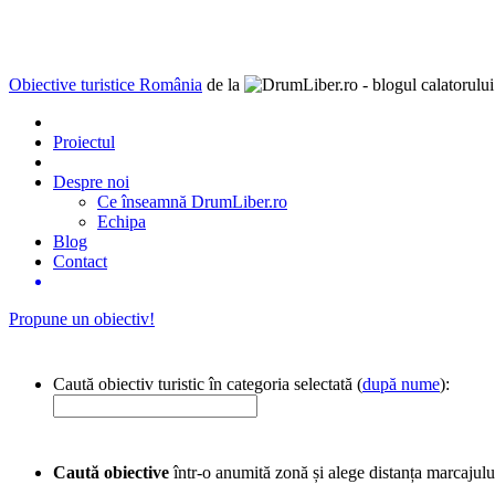
Obiective turistice România
de la
Proiectul
Despre noi
Ce înseamnă DrumLiber.ro
Echipa
Blog
Contact
Propune un obiectiv!
Caută obiectiv turistic în categoria selectată (
după nume
):
Caută obiective
într-o anumită zonă și alege distanța marcajulu