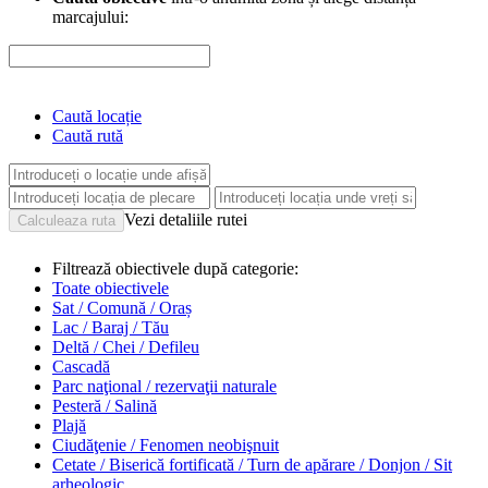
marcajului:
Caută locație
Caută rută
Vezi detaliile rutei
Filtrează obiectivele după categorie:
Toate obiectivele
Sat / Comună / Oraș
Lac / Baraj / Tău
Deltă / Chei / Defileu
Cascadă
Parc naţional / rezervaţii naturale
Pesteră / Salină
Plajă
Ciudăţenie / Fenomen neobişnuit
Cetate / Biserică fortificată / Turn de apărare / Donjon / Sit
arheologic