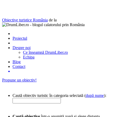
Obiective turistice România
de la
Proiectul
Despre noi
Ce înseamnă DrumLiber.ro
Echipa
Blog
Contact
Propune un obiectiv!
Caută obiectiv turistic în categoria selectată (
după nume
):
Caută obiective
într-o anumită zonă și alege distanța