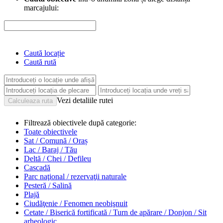
marcajului:
Caută locație
Caută rută
Vezi detaliile rutei
Filtrează obiectivele după categorie:
Toate obiectivele
Sat / Comună / Oraș
Lac / Baraj / Tău
Deltă / Chei / Defileu
Cascadă
Parc naţional / rezervaţii naturale
Pesteră / Salină
Plajă
Ciudăţenie / Fenomen neobişnuit
Cetate / Biserică fortificată / Turn de apărare / Donjon / Sit
arheologic