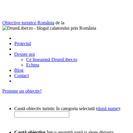
Obiective turistice România
de la
Proiectul
Despre noi
Ce înseamnă DrumLiber.ro
Echipa
Blog
Contact
Propune un obiectiv!
Caută obiectiv turistic în categoria selectată (
după nume
):
Caută obiective
într-o anumită zonă și alege distanța