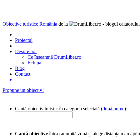
Obiective turistice România
de la
Proiectul
Despre noi
Ce înseamnă DrumLiber.ro
Echipa
Blog
Contact
Propune un obiectiv!
Caută obiectiv turistic în categoria selectată (
după nume
):
Caută obiective
într-o anumită zonă și alege distanța marcajulu