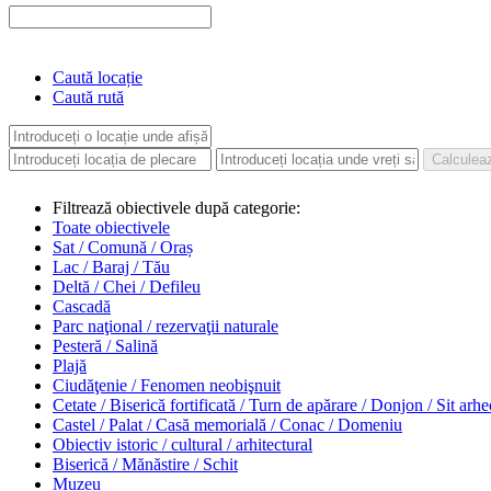
Caută locație
Caută rută
Filtrează obiectivele după categorie:
Toate obiectivele
Sat / Comună / Oraș
Lac / Baraj / Tău
Deltă / Chei / Defileu
Cascadă
Parc naţional / rezervaţii naturale
Pesteră / Salină
Plajă
Ciudăţenie / Fenomen neobişnuit
Cetate / Biserică fortificată / Turn de apărare / Donjon / Sit arh
Castel / Palat / Casă memorială / Conac / Domeniu
Obiectiv istoric / cultural / arhitectural
Biserică / Mănăstire / Schit
Muzeu