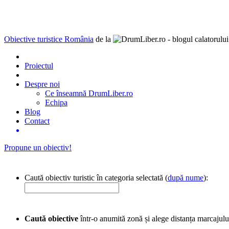
Obiective turistice România
de la
Proiectul
Despre noi
Ce înseamnă DrumLiber.ro
Echipa
Blog
Contact
Propune un obiectiv!
Caută obiectiv turistic în categoria selectată (
după nume
):
Caută obiective
într-o anumită zonă și alege distanța marcajulu