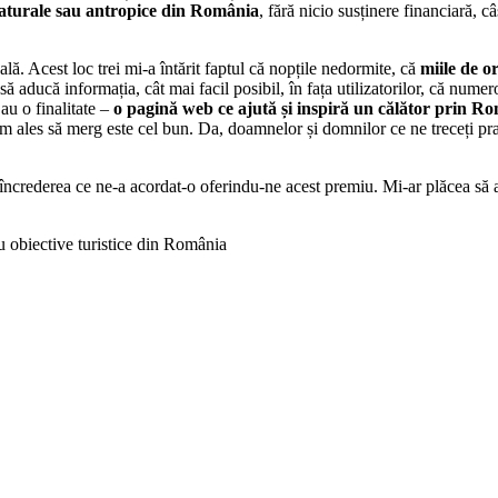
 naturale sau antropice din România
, fără nicio susținere financiară, 
ă. Acest loc trei mi-a întărit faptul că nopțile nedormite, că
miile de o
 să aducă informația, cât mai facil posibil, în fața utilizatorilor, că nu
 au o finalitate –
o pagină web ce ajută și inspiră un călător prin Ro
 am ales să merg este cel bun. Da, doamnelor și domnilor ce ne treceți pra
încrederea ce ne-a acordat-o oferindu-ne acest premiu. Mi-ar plăcea să av
u obiective turistice din România