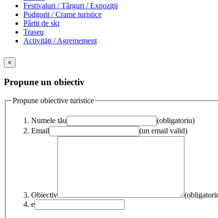
Festivaluri / Târguri / Expoziţii
Podgorii / Crame turistice
Pârtii de ski
Traseu
Activităţi / Agremement
×
Propune un obiectiv
Propune obiective turistice
Numele tău
(obligatoriu)
Email
(un email valid)
Obiectiv
(obligatori
e