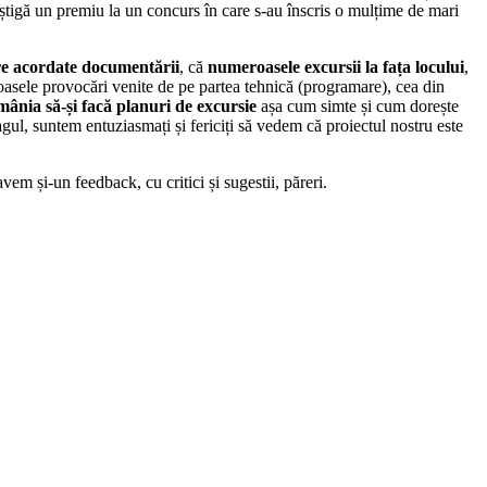
câștigă un premiu la un concurs în care s-au înscris o mulțime de mari
re acordate documentării
, că
numeroasele excursii la fața locului
,
meroasele provocări venite de pe partea tehnică (programare), cea din
mânia să-și facă planuri de excursie
așa cum simte și cum dorește
gul, suntem entuziasmați și fericiți să vedem că proiectul nostru este
em și-un feedback, cu critici și sugestii, păreri.