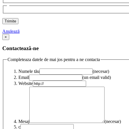
Anulează
×
Contactează-ne
Completeaza datele de mai jos pentru a ne contacta
Numele tău
(necesar)
Email
(un email valid)
Website
Mesaj
(necesar)
c