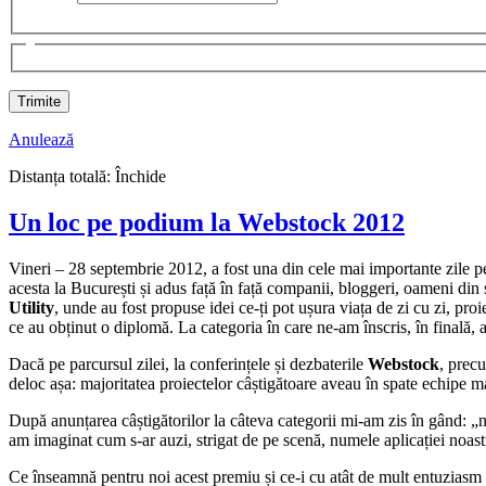
Anulează
Distanța totală:
Închide
Un loc pe podium la Webstock 2012
Vineri – 28 septembrie 2012, a fost una din cele mai importante zile 
acesta la București și adus față în față companii, bloggeri, oameni di
Utility
, unde au fost propuse idei ce-ți pot ușura viața de zi cu zi, proi
ce au obținut o diplomă. La categoria în care ne-am înscris, în finală, 
Dacă pe parcursul zilei, la conferințele și dezbaterile
Webstock
, precu
deloc așa: majoritatea proiectelor câștigătoare aveau în spate echipe ma
După anunțarea câștigătorilor la câteva categorii mi-am zis în gând: „no
am imaginat cum s-ar auzi, strigat de pe scenă, numele aplicației noas
Ce înseamnă pentru noi acest premiu și ce-i cu atât de mult entuziasm