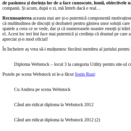
de pasiunea și dorința lor de a face cunoscute, lumii, obiectivele
companii. Și acum, după o zi, mă întreb dacă e real…
Recunoașterea
aceasta mai are și-o puternică componentă motivațional
că multitudinea de discuții și dezbateri pentru găsirea unor soluții care
spatele a ceea ce se vede, dar și că numeroasele noastre emoții și trăiri
el. Acest loc trei îmi face mai puternică și credința că drumul pe care
apreciat și-n mod oficial!
În încheiere aș vrea să-i mulțumesc fiecărui membru al juriului pentru 
Diploma Webstock – locul 3 la categoria Utility pentru site-ul c
Pozele pe scena Webstock ni le-a făcut
Sorin Rusi
:
Cu Andrea pe scena Webstock
Când am ridicat diploma la Webstock 2012
Când am ridicat diploma la Webstock 2012 (2)