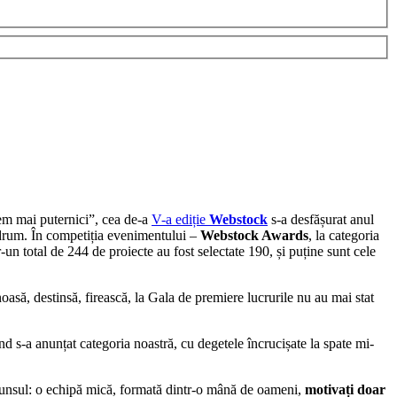
em mai puternici”, cea de-a
V-a ediție
Webstock
s-a desfășurat anul
e drum. În competiția evenimentului –
Webstock Awards
, la categoria
r-un total de 244 de proiecte au fost selectate 190, și puține sunt cele
noasă, destinsă, firească, la Gala de premiere lucrurile nu au mai stat
nd s-a anunțat categoria noastră, cu degetele încrucișate la spate mi-
spunsul: o echipă mică, formată dintr-o mână de oameni,
motivați doar