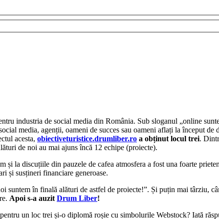
pentru industria de social media din România. Sub sloganul „online sunt
n social media, agenții, oameni de succes sau oameni aflați la început d
ectul acesta,
obiectiveturistice.drumliber.ro
a obținut locul trei
. Dint
alături de noi au mai ajuns încă 12 echipe (proiecte).
m și la discuțiile din pauzele de cafea atmosfera a fost una foarte priete
ri și susțineri financiare generoase.
i suntem în finală alături de astfel de proiecte!”. Și puțin mai târziu, câ
tre.
Apoi s-a auzit
Drum Liber
!
 pentru un loc trei și-o diplomă roșie cu simbolurile Webstock? Iată ră