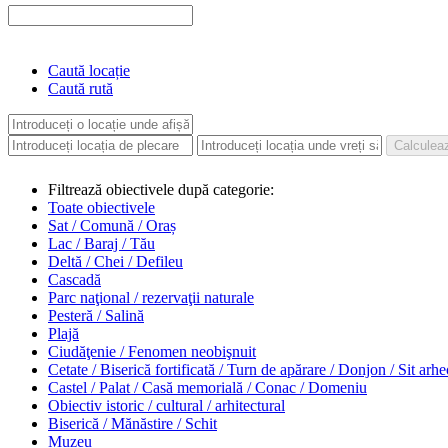
Caută locație
Caută rută
Filtrează obiectivele după categorie:
Toate obiectivele
Sat / Comună / Oraș
Lac / Baraj / Tău
Deltă / Chei / Defileu
Cascadă
Parc naţional / rezervaţii naturale
Pesteră / Salină
Plajă
Ciudăţenie / Fenomen neobişnuit
Cetate / Biserică fortificată / Turn de apărare / Donjon / Sit arh
Castel / Palat / Casă memorială / Conac / Domeniu
Obiectiv istoric / cultural / arhitectural
Biserică / Mănăstire / Schit
Muzeu