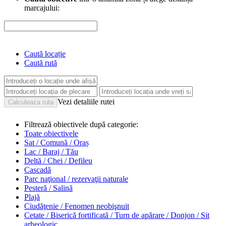
marcajului:
Caută locație
Caută rută
Vezi detaliile rutei
Filtrează obiectivele după categorie:
Toate obiectivele
Sat / Comună / Oraș
Lac / Baraj / Tău
Deltă / Chei / Defileu
Cascadă
Parc naţional / rezervaţii naturale
Pesteră / Salină
Plajă
Ciudăţenie / Fenomen neobişnuit
Cetate / Biserică fortificată / Turn de apărare / Donjon / Sit
arheologic