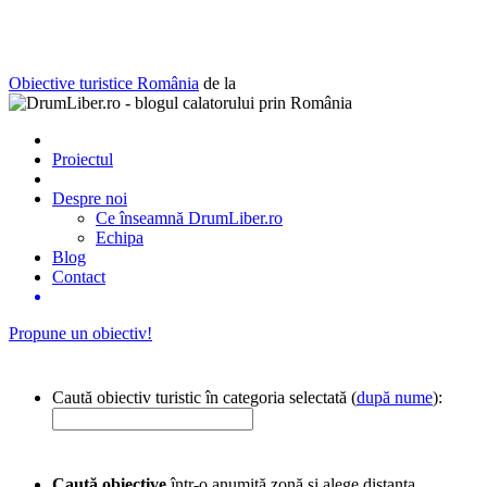
Obiective turistice România
de la
Proiectul
Despre noi
Ce înseamnă DrumLiber.ro
Echipa
Blog
Contact
Propune un obiectiv!
Caută obiectiv turistic în categoria selectată (
după nume
):
Caută obiective
într-o anumită zonă și alege distanța