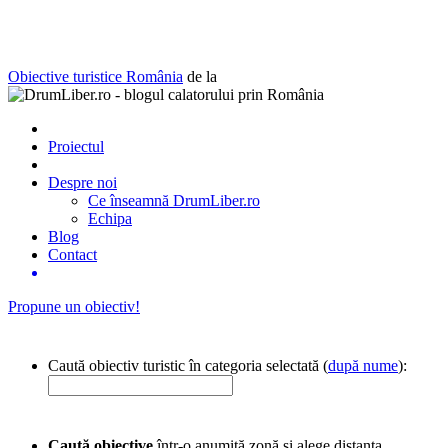
Obiective turistice România
de la
Proiectul
Despre noi
Ce înseamnă DrumLiber.ro
Echipa
Blog
Contact
Propune un obiectiv!
Caută obiectiv turistic în categoria selectată (
după nume
):
Caută obiective
într-o anumită zonă și alege distanța