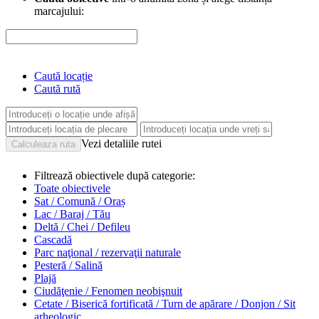
marcajului:
Caută locație
Caută rută
Vezi detaliile rutei
Filtrează obiectivele după categorie:
Toate obiectivele
Sat / Comună / Oraș
Lac / Baraj / Tău
Deltă / Chei / Defileu
Cascadă
Parc naţional / rezervaţii naturale
Pesteră / Salină
Plajă
Ciudăţenie / Fenomen neobişnuit
Cetate / Biserică fortificată / Turn de apărare / Donjon / Sit
arheologic