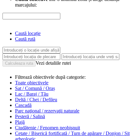
marcajului:
Caută locație
Caută rută
Vezi detaliile rutei
Filtrează obiectivele după categorie:
Toate obiectivele
Sat / Comună / Oraș
Lac / Baraj / Tău
Deltă / Chei / Defileu
Cascadă
Parc naţional / rezervaţii naturale
Pesteră / Salină
Plajă
Ciudăţenie / Fenomen neobişnuit
Cetate / Biserică fortificată / Turn de apărare / Donjon / Sit
arheologic