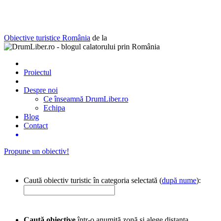
Obiective turistice România
de la
Proiectul
Despre noi
Ce înseamnă DrumLiber.ro
Echipa
Blog
Contact
Propune un obiectiv!
Caută obiectiv turistic în categoria selectată (
după nume
):
Caută obiective
într-o anumită zonă și alege distanța