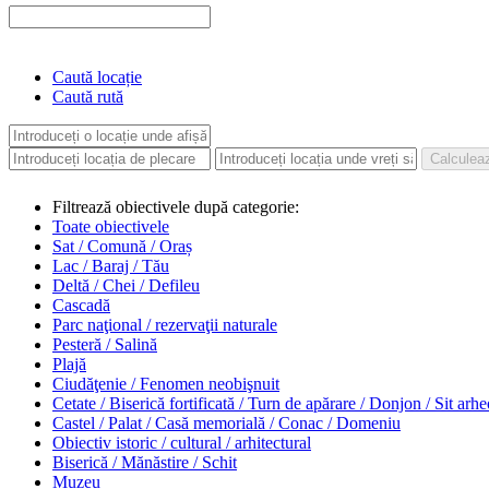
Caută locație
Caută rută
Filtrează obiectivele după categorie:
Toate obiectivele
Sat / Comună / Oraș
Lac / Baraj / Tău
Deltă / Chei / Defileu
Cascadă
Parc naţional / rezervaţii naturale
Pesteră / Salină
Plajă
Ciudăţenie / Fenomen neobişnuit
Cetate / Biserică fortificată / Turn de apărare / Donjon / Sit arh
Castel / Palat / Casă memorială / Conac / Domeniu
Obiectiv istoric / cultural / arhitectural
Biserică / Mănăstire / Schit
Muzeu