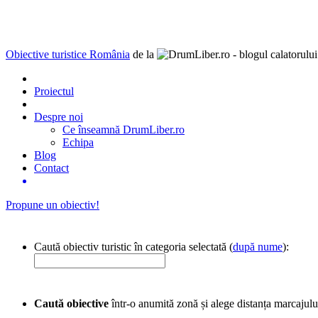
Obiective turistice România
de la
Proiectul
Despre noi
Ce înseamnă DrumLiber.ro
Echipa
Blog
Contact
Propune un obiectiv!
Caută obiectiv turistic în categoria selectată (
după nume
):
Caută obiective
într-o anumită zonă și alege distanța marcajulu