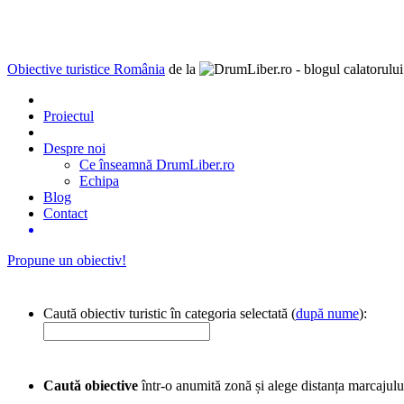
Obiective turistice România
de la
Proiectul
Despre noi
Ce înseamnă DrumLiber.ro
Echipa
Blog
Contact
Propune un obiectiv!
Caută obiectiv turistic în categoria selectată (
după nume
):
Caută obiective
într-o anumită zonă și alege distanța marcajulu