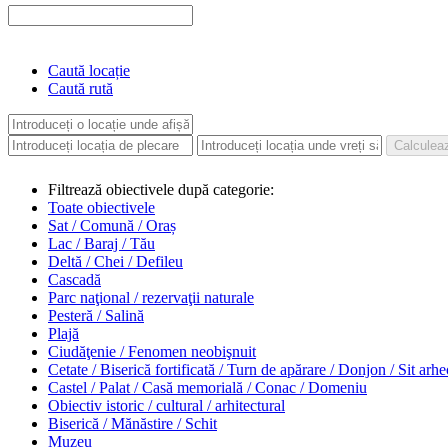
Caută locație
Caută rută
Filtrează obiectivele după categorie:
Toate obiectivele
Sat / Comună / Oraș
Lac / Baraj / Tău
Deltă / Chei / Defileu
Cascadă
Parc naţional / rezervaţii naturale
Pesteră / Salină
Plajă
Ciudăţenie / Fenomen neobişnuit
Cetate / Biserică fortificată / Turn de apărare / Donjon / Sit arh
Castel / Palat / Casă memorială / Conac / Domeniu
Obiectiv istoric / cultural / arhitectural
Biserică / Mănăstire / Schit
Muzeu