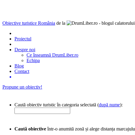
Obiective turistice România
de la
Proiectul
Despre noi
Ce înseamnă DrumLiber.ro
Echipa
Blog
Contact
Propune un obiectiv!
Caută obiectiv turistic în categoria selectată (
după nume
):
Caută obiective
într-o anumită zonă și alege distanța marcajulu