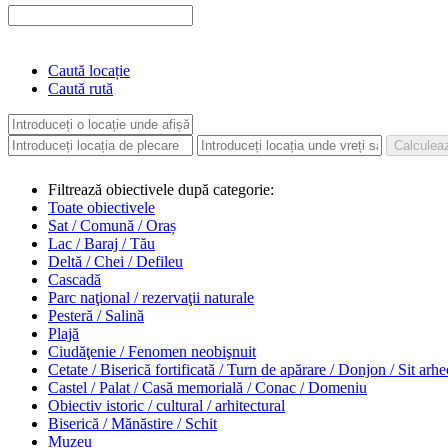
Caută locație
Caută rută
Filtrează obiectivele după categorie:
Toate obiectivele
Sat / Comună / Oraș
Lac / Baraj / Tău
Deltă / Chei / Defileu
Cascadă
Parc naţional / rezervaţii naturale
Pesteră / Salină
Plajă
Ciudăţenie / Fenomen neobişnuit
Cetate / Biserică fortificată / Turn de apărare / Donjon / Sit arh
Castel / Palat / Casă memorială / Conac / Domeniu
Obiectiv istoric / cultural / arhitectural
Biserică / Mănăstire / Schit
Muzeu