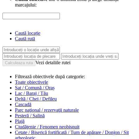
marcajului:
Caută locație
Caută rută
Vezi detaliile rutei
Filtrează obiectivele după categorie:
Toate obiectivele
Sat / Comună / Oraș
Lac / Baraj / Tău
Deltă / Chei / Defileu
Cascadă
Parc naţional / rezervaţii naturale
Pesteră / Salină
Plajă
Ciudăţenie / Fenomen neobişnuit
Cetate / Biserică fortificată / Turn de apărare / Donjon / Sit
arheologic