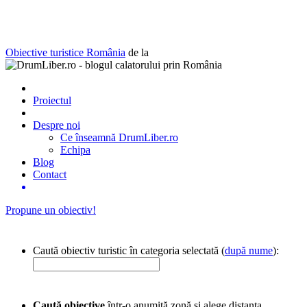
Obiective turistice România
de la
Proiectul
Despre noi
Ce înseamnă DrumLiber.ro
Echipa
Blog
Contact
Propune un obiectiv!
Caută obiectiv turistic în categoria selectată (
după nume
):
Caută obiective
într-o anumită zonă și alege distanța