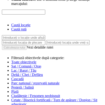
marcajului:
Caută locație
Caută rută
Vezi detaliile rutei
Filtrează obiectivele după categorie:
Toate obiectivele
Sat / Comună / Oraș
Lac / Baraj / Tău
Deltă / Chei / Defileu
Cascadă
Parc naţional / rezervaţii naturale
Pesteră / Salină
Plajă
Ciudăţenie / Fenomen neobişnuit
Cetate / Biserică fortificată / Turn de apărare / Donjon / Sit
arheologic