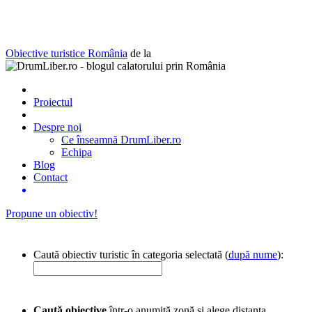
Obiective turistice România
de la
Proiectul
Despre noi
Ce înseamnă DrumLiber.ro
Echipa
Blog
Contact
Propune un obiectiv!
Caută obiectiv turistic în categoria selectată (
după nume
):
Caută obiective
într-o anumită zonă și alege distanța