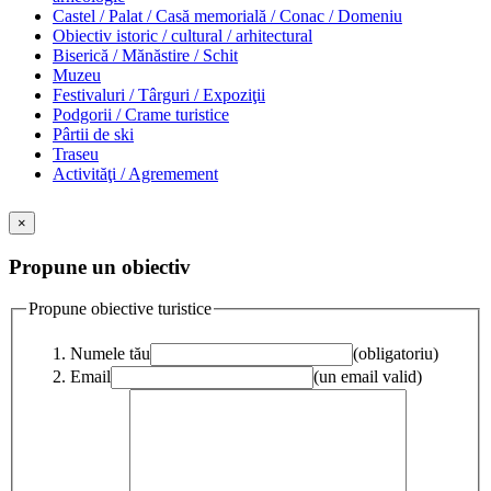
Castel / Palat / Casă memorială / Conac / Domeniu
Obiectiv istoric / cultural / arhitectural
Biserică / Mănăstire / Schit
Muzeu
Festivaluri / Târguri / Expoziţii
Podgorii / Crame turistice
Pârtii de ski
Traseu
Activităţi / Agremement
×
Propune un obiectiv
Propune obiective turistice
Numele tău
(obligatoriu)
Email
(un email valid)