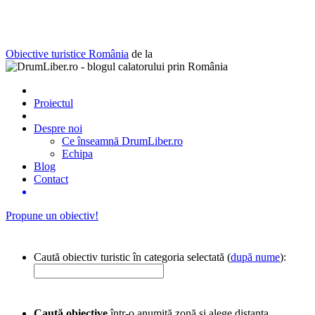
Obiective turistice România
de la
Proiectul
Despre noi
Ce înseamnă DrumLiber.ro
Echipa
Blog
Contact
Propune un obiectiv!
Caută obiectiv turistic în categoria selectată (
după nume
):
Caută obiective
într-o anumită zonă și alege distanța