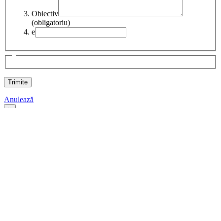
Obiectiv
(obligatoriu)
e
Anulează
×
Contactează-ne
Completeaza datele de mai jos pentru a ne contacta
Numele tău
(necesar)
Email
(un email valid)
Website