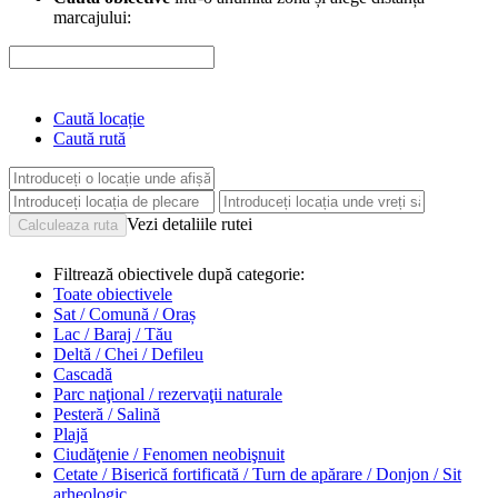
marcajului:
Caută locație
Caută rută
Vezi detaliile rutei
Filtrează obiectivele după categorie:
Toate obiectivele
Sat / Comună / Oraș
Lac / Baraj / Tău
Deltă / Chei / Defileu
Cascadă
Parc naţional / rezervaţii naturale
Pesteră / Salină
Plajă
Ciudăţenie / Fenomen neobişnuit
Cetate / Biserică fortificată / Turn de apărare / Donjon / Sit
arheologic