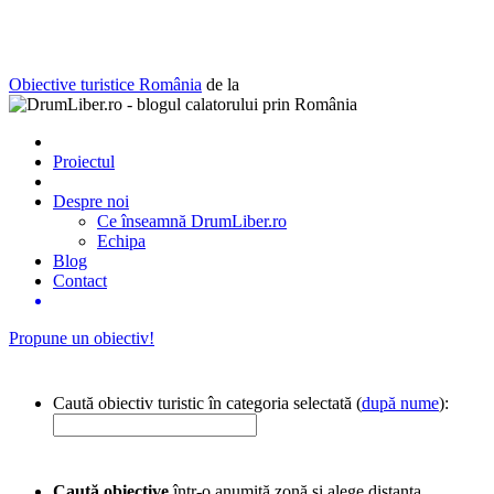
Obiective turistice România
de la
Proiectul
Despre noi
Ce înseamnă DrumLiber.ro
Echipa
Blog
Contact
Propune un obiectiv!
Caută obiectiv turistic în categoria selectată (
după nume
):
Caută obiective
într-o anumită zonă și alege distanța