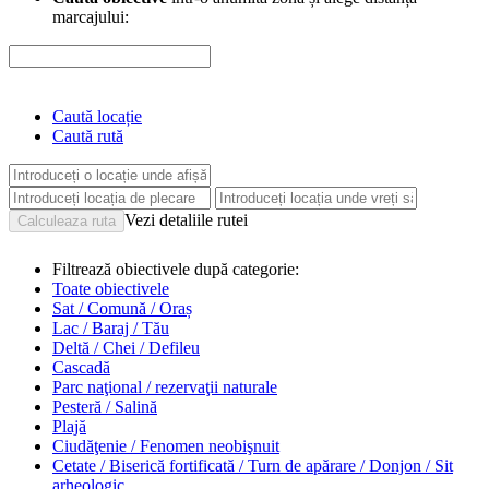
marcajului:
Caută locație
Caută rută
Vezi detaliile rutei
Filtrează obiectivele după categorie:
Toate obiectivele
Sat / Comună / Oraș
Lac / Baraj / Tău
Deltă / Chei / Defileu
Cascadă
Parc naţional / rezervaţii naturale
Pesteră / Salină
Plajă
Ciudăţenie / Fenomen neobişnuit
Cetate / Biserică fortificată / Turn de apărare / Donjon / Sit
arheologic