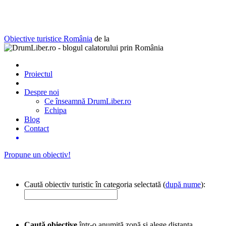
Obiective turistice România
de la
Proiectul
Despre noi
Ce înseamnă DrumLiber.ro
Echipa
Blog
Contact
Propune un obiectiv!
Caută obiectiv turistic în categoria selectată (
după nume
):
Caută obiective
într-o anumită zonă și alege distanța