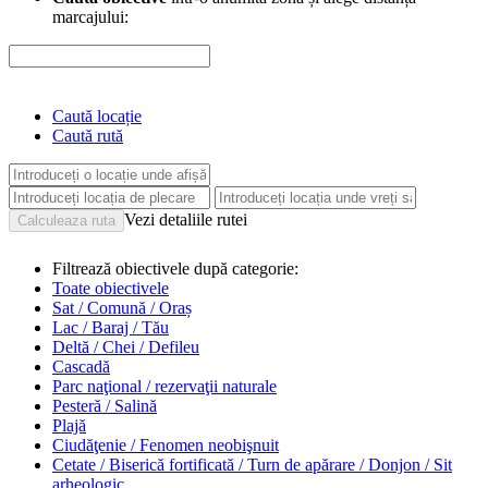
marcajului:
Caută locație
Caută rută
Vezi detaliile rutei
Filtrează obiectivele după categorie:
Toate obiectivele
Sat / Comună / Oraș
Lac / Baraj / Tău
Deltă / Chei / Defileu
Cascadă
Parc naţional / rezervaţii naturale
Pesteră / Salină
Plajă
Ciudăţenie / Fenomen neobişnuit
Cetate / Biserică fortificată / Turn de apărare / Donjon / Sit
arheologic