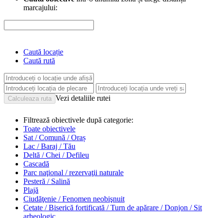
marcajului:
Caută locație
Caută rută
Vezi detaliile rutei
Filtrează obiectivele după categorie:
Toate obiectivele
Sat / Comună / Oraș
Lac / Baraj / Tău
Deltă / Chei / Defileu
Cascadă
Parc naţional / rezervaţii naturale
Pesteră / Salină
Plajă
Ciudăţenie / Fenomen neobişnuit
Cetate / Biserică fortificată / Turn de apărare / Donjon / Sit
arheologic