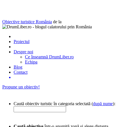
Obiective turistice România
de la
Proiectul
Despre noi
Ce înseamnă DrumLiber.ro
Echipa
Blog
Contact
Propune un obiectiv!
Caută obiectiv turistic în categoria selectată (
după nume
):
Caută obiective
într-o anumită zonă și alege distanța