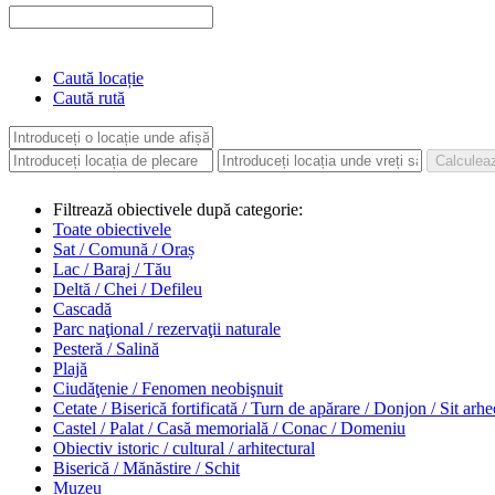
Caută locație
Caută rută
Filtrează obiectivele după categorie:
Toate obiectivele
Sat / Comună / Oraș
Lac / Baraj / Tău
Deltă / Chei / Defileu
Cascadă
Parc naţional / rezervaţii naturale
Pesteră / Salină
Plajă
Ciudăţenie / Fenomen neobişnuit
Cetate / Biserică fortificată / Turn de apărare / Donjon / Sit arh
Castel / Palat / Casă memorială / Conac / Domeniu
Obiectiv istoric / cultural / arhitectural
Biserică / Mănăstire / Schit
Muzeu