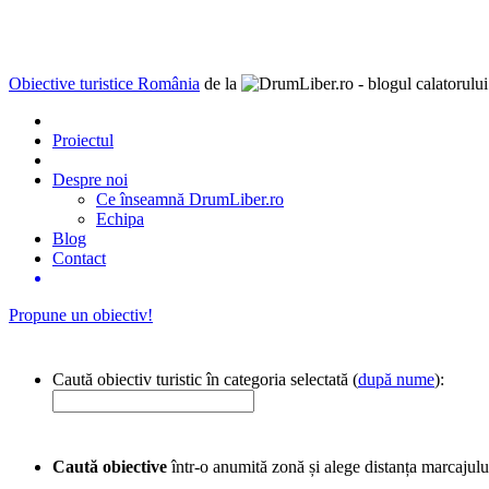
Obiective turistice România
de la
Proiectul
Despre noi
Ce înseamnă DrumLiber.ro
Echipa
Blog
Contact
Propune un obiectiv!
Caută obiectiv turistic în categoria selectată (
după nume
):
Caută obiective
într-o anumită zonă și alege distanța marcajulu