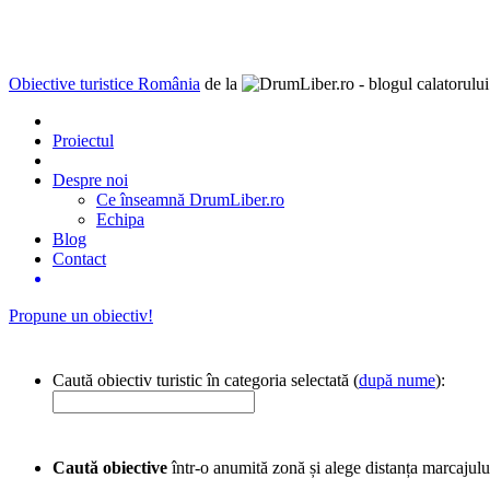
Obiective turistice România
de la
Proiectul
Despre noi
Ce înseamnă DrumLiber.ro
Echipa
Blog
Contact
Propune un obiectiv!
Caută obiectiv turistic în categoria selectată (
după nume
):
Caută obiective
într-o anumită zonă și alege distanța marcajulu