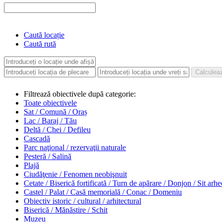
Caută locație
Caută rută
Filtrează obiectivele după categorie:
Toate obiectivele
Sat / Comună / Oraș
Lac / Baraj / Tău
Deltă / Chei / Defileu
Cascadă
Parc naţional / rezervaţii naturale
Pesteră / Salină
Plajă
Ciudăţenie / Fenomen neobişnuit
Cetate / Biserică fortificată / Turn de apărare / Donjon / Sit arh
Castel / Palat / Casă memorială / Conac / Domeniu
Obiectiv istoric / cultural / arhitectural
Biserică / Mănăstire / Schit
Muzeu