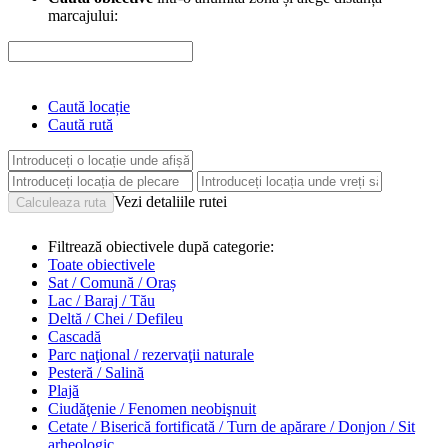
marcajului:
Caută locație
Caută rută
Vezi detaliile rutei
Filtrează obiectivele după categorie:
Toate obiectivele
Sat / Comună / Oraș
Lac / Baraj / Tău
Deltă / Chei / Defileu
Cascadă
Parc naţional / rezervaţii naturale
Pesteră / Salină
Plajă
Ciudăţenie / Fenomen neobişnuit
Cetate / Biserică fortificată / Turn de apărare / Donjon / Sit
arheologic