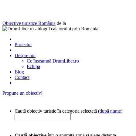
Obiective turistice România
de la
Proiectul
Despre noi
Ce înseamnă DrumLiber.ro
Echipa
Blog
Contact
Propune un obiectiv!
Caută obiectiv turistic în categoria selectată (
după nume
):
Caută obiective
într-o anumită zonă și alege distanța