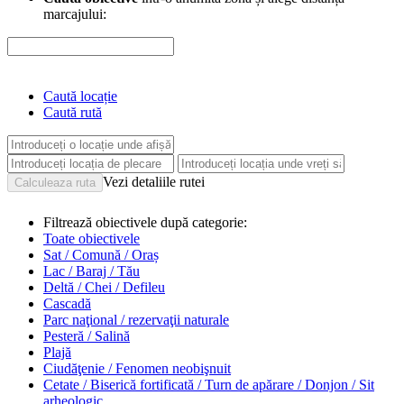
marcajului:
Caută locație
Caută rută
Vezi detaliile rutei
Filtrează obiectivele după categorie:
Toate obiectivele
Sat / Comună / Oraș
Lac / Baraj / Tău
Deltă / Chei / Defileu
Cascadă
Parc naţional / rezervaţii naturale
Pesteră / Salină
Plajă
Ciudăţenie / Fenomen neobişnuit
Cetate / Biserică fortificată / Turn de apărare / Donjon / Sit
arheologic