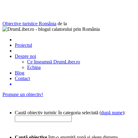
Obiective turistice România
de la
Proiectul
Despre noi
Ce înseamnă DrumLiber.ro
Echipa
Blog
Contact
Propune un obiectiv!
Caută obiectiv turistic în categoria selectată (
după nume
):
Caută obiective
într-o anumită zonă și alege distanța