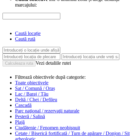
marcajului:
Caută locație
Caută rută
Vezi detaliile rutei
Filtrează obiectivele după categorie:
Toate obiectivele
Sat / Comună / Oraș
Lac / Baraj / Tău
Deltă / Chei / Defileu
Cascadă
Parc naţional / rezervaţii naturale
Pesteră / Salină
Plajă
Ciudăţenie / Fenomen neobişnuit
Cetate / Biserică fortificată / Turn de apărare / Donjon / Sit
arheologic