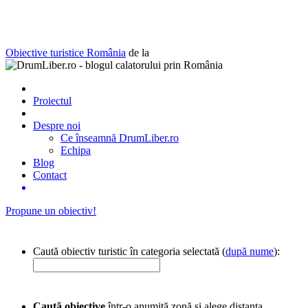
Obiective turistice România
de la
Proiectul
Despre noi
Ce înseamnă DrumLiber.ro
Echipa
Blog
Contact
Propune un obiectiv!
Caută obiectiv turistic în categoria selectată (
după nume
):
Caută obiective
într-o anumită zonă și alege distanța