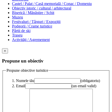
Castel / Palat / Casă memorială / Conac / Domeniu
Obiectiv istoric / cultural / arhitectural
Biserică / Mănăstire / Schit
Muzeu
Festivaluri / Târguri / Expoziţii
Podgorii / Crame turistice
Pârtii de ski
Traseu
Activităţi / Agremement
×
Propune un obiectiv
Propune obiective turistice
Numele tău
(obligatoriu)
Email
(un email valid)