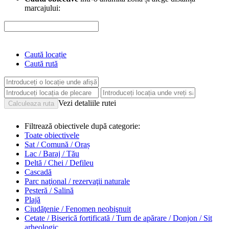
marcajului:
Caută locație
Caută rută
Vezi detaliile rutei
Filtrează obiectivele după categorie:
Toate obiectivele
Sat / Comună / Oraș
Lac / Baraj / Tău
Deltă / Chei / Defileu
Cascadă
Parc naţional / rezervaţii naturale
Pesteră / Salină
Plajă
Ciudăţenie / Fenomen neobişnuit
Cetate / Biserică fortificată / Turn de apărare / Donjon / Sit
arheologic