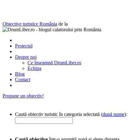
Obiective turistice România
de la
Proiectul
Despre noi
Ce înseamnă DrumLiber.ro
Echipa
Blog
Contact
Propune un obiectiv!
Caută obiectiv turistic în categoria selectată (
după nume
):
Caută obiective
într-o anumită zonă și alege distanța