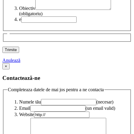
Obiectiv
(obligatoriu)
e
Anulează
×
Contactează-ne
Completeaza datele de mai jos pentru a ne contacta
Numele tău
(necesar)
Email
(un email valid)
Website