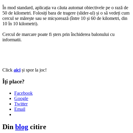
În mod standard, aplicația va căuta automat obiectivele pe o rază de
50 de kilometri. Folosiți bara de tragere (slider-ul) și o să vedeți cum
cercul se mărește sau se micșorează (între 10 și 60 de kilometri, din
10 în 10 kilometri).
Cercul de marcare poate fi șters prin închiderea balonului cu
informatii.
Click
aici
și spor la joc!
Îţi place?
Facebook
Google
Twitter
Email
Din
blog
citire