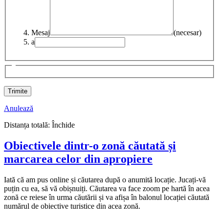
Mesaj
(necesar)
a
Anulează
Distanța totală:
Închide
Obiectivele dintr-o zonă căutată și
marcarea celor din apropiere
Iată că am pus online și căutarea după o anumită locație. Jucați-vă
puțin cu ea, să vă obișnuiți. Căutarea va face zoom pe hartă în acea
zonă ce reiese în urma căutării și va afișa în balonul locației căutată
numărul de obiective turistice din acea zonă.