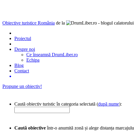
Obiective turistice România
de la
Proiectul
Despre noi
Ce înseamnă DrumLiber.ro
Echipa
Blog
Contact
Propune un obiectiv!
Caută obiectiv turistic în categoria selectată (
după nume
):
Caută obiective
într-o anumită zonă și alege distanța marcajulu