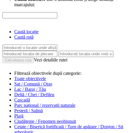
marcajului:
Caută locație
Caută rută
Vezi detaliile rutei
Filtrează obiectivele după categorie:
Toate obiectivele
Sat / Comună / Oraș
Lac / Baraj / Tău
Deltă / Chei / Defileu
Cascadă
Parc naţional / rezervaţii naturale
Pesteră / Salină
Plajă
Ciudăţenie / Fenomen neobişnuit
Cetate / Biserică fortificată / Turn de apărare / Donjon / Sit
arheologic