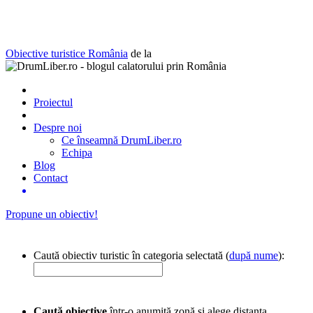
Obiective turistice România
de la
Proiectul
Despre noi
Ce înseamnă DrumLiber.ro
Echipa
Blog
Contact
Propune un obiectiv!
Caută obiectiv turistic în categoria selectată (
după nume
):
Caută obiective
într-o anumită zonă și alege distanța