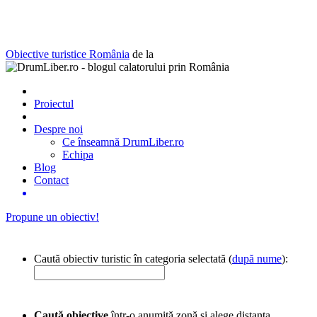
Obiective turistice România
de la
Proiectul
Despre noi
Ce înseamnă DrumLiber.ro
Echipa
Blog
Contact
Propune un obiectiv!
Caută obiectiv turistic în categoria selectată (
după nume
):
Caută obiective
într-o anumită zonă și alege distanța