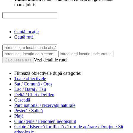
marcajului:
Caută locație
Caută rută
Vezi detaliile rutei
Filtrează obiectivele după categorie:
Toate obiectivele
Sat / Comună / Oraș
Lac / Baraj / Tău
Deltă / Chei / Defileu
Cascadă
Parc naţional / rezervaţii naturale
Pesteră / Salină
Plajă
Ciudăţenie / Fenomen neobişnuit
Cetate / Biserică fortificată / Turn de apărare / Donjon / Sit
arheologic