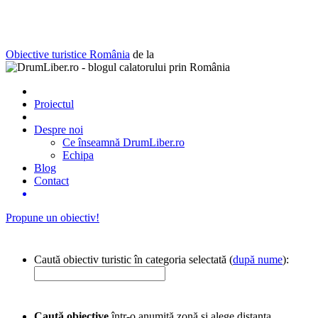
Obiective turistice România
de la
Proiectul
Despre noi
Ce înseamnă DrumLiber.ro
Echipa
Blog
Contact
Propune un obiectiv!
Caută obiectiv turistic în categoria selectată (
după nume
):
Caută obiective
într-o anumită zonă și alege distanța