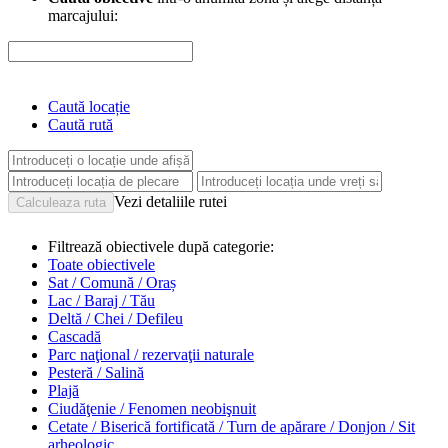
marcajului:
Caută locație
Caută rută
Vezi detaliile rutei
Filtrează obiectivele după categorie:
Toate obiectivele
Sat / Comună / Oraș
Lac / Baraj / Tău
Deltă / Chei / Defileu
Cascadă
Parc naţional / rezervaţii naturale
Pesteră / Salină
Plajă
Ciudăţenie / Fenomen neobişnuit
Cetate / Biserică fortificată / Turn de apărare / Donjon / Sit
arheologic