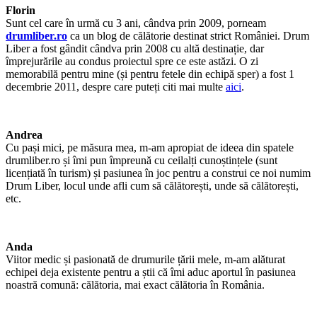
Florin
Sunt cel care în urmă cu 3 ani, cândva prin 2009, porneam
drumliber.ro
ca un blog de călătorie destinat strict României. Drum
Liber a fost gândit cândva prin 2008 cu altă destinație, dar
împrejurările au condus proiectul spre ce este astăzi. O zi
memorabilă pentru mine (și pentru fetele din echipă sper) a fost 1
decembrie 2011, despre care puteți citi mai multe
aici
.
Andrea
Cu pași mici, pe măsura mea, m-am apropiat de ideea din spatele
drumliber.ro și îmi pun împreună cu ceilalți cunoștințele (sunt
licențiată în turism) și pasiunea în joc pentru a construi ce noi numim
Drum Liber, locul unde afli cum să călătorești, unde să călătorești,
etc.
Anda
Viitor medic și pasionată de drumurile țării mele, m-am alăturat
echipei deja existente pentru a știi că îmi aduc aportul în pasiunea
noastră comună: călătoria, mai exact călătoria în România.