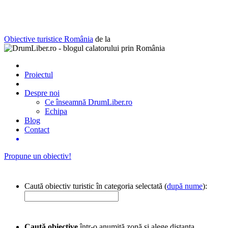
Obiective turistice România
de la
Proiectul
Despre noi
Ce înseamnă DrumLiber.ro
Echipa
Blog
Contact
Propune un obiectiv!
Caută obiectiv turistic în categoria selectată (
după nume
):
Caută obiective
într-o anumită zonă și alege distanța