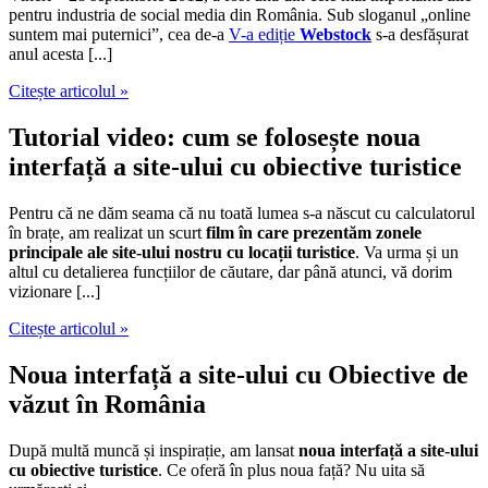
pentru industria de social media din România. Sub sloganul „online
suntem mai puternici”, cea de-a
V-a ediție
Webstock
s-a desfășurat
anul acesta [...]
Citește articolul »
Tutorial video: cum se folosește noua
interfață a site-ului cu obiective turistice
Pentru că ne dăm seama că nu toată lumea s-a născut cu calculatorul
în brațe, am realizat un scurt
film în care prezentăm zonele
principale ale site-ului nostru cu locații turistice
. Va urma și un
altul cu detalierea funcțiilor de căutare, dar până atunci, vă dorim
vizionare [...]
Citește articolul »
Noua interfață a site-ului cu Obiective de
văzut în România
După multă muncă și inspirație, am lansat
noua interfață a site-ului
cu obiective turistice
. Ce oferă în plus noua față? Nu uita să