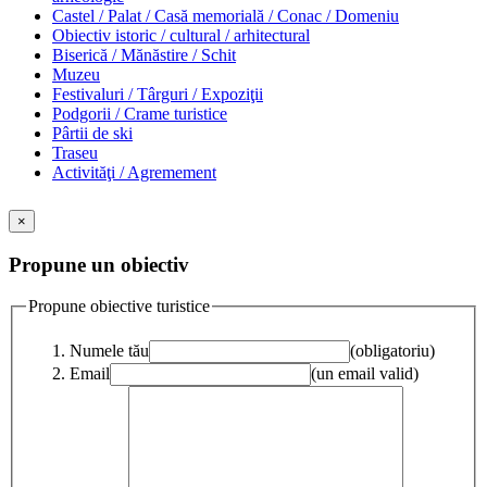
Castel / Palat / Casă memorială / Conac / Domeniu
Obiectiv istoric / cultural / arhitectural
Biserică / Mănăstire / Schit
Muzeu
Festivaluri / Târguri / Expoziţii
Podgorii / Crame turistice
Pârtii de ski
Traseu
Activităţi / Agremement
×
Propune un obiectiv
Propune obiective turistice
Numele tău
(obligatoriu)
Email
(un email valid)