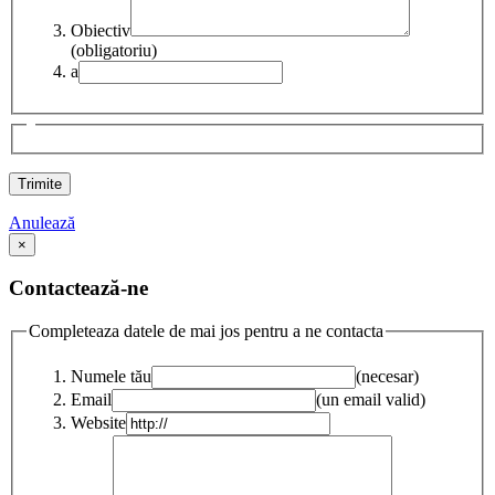
Obiectiv
(obligatoriu)
a
Anulează
×
Contactează-ne
Completeaza datele de mai jos pentru a ne contacta
Numele tău
(necesar)
Email
(un email valid)
Website