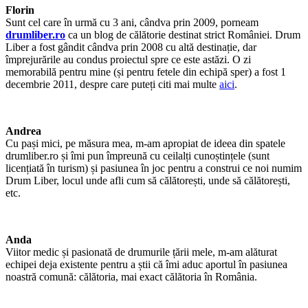
Florin
Sunt cel care în urmă cu 3 ani, cândva prin 2009, porneam
drumliber.ro
ca un blog de călătorie destinat strict României. Drum
Liber a fost gândit cândva prin 2008 cu altă destinație, dar
împrejurările au condus proiectul spre ce este astăzi. O zi
memorabilă pentru mine (și pentru fetele din echipă sper) a fost 1
decembrie 2011, despre care puteți citi mai multe
aici
.
Andrea
Cu pași mici, pe măsura mea, m-am apropiat de ideea din spatele
drumliber.ro și îmi pun împreună cu ceilalți cunoștințele (sunt
licențiată în turism) și pasiunea în joc pentru a construi ce noi numim
Drum Liber, locul unde afli cum să călătorești, unde să călătorești,
etc.
Anda
Viitor medic și pasionată de drumurile țării mele, m-am alăturat
echipei deja existente pentru a știi că îmi aduc aportul în pasiunea
noastră comună: călătoria, mai exact călătoria în România.