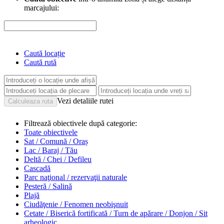
marcajului:
Caută locație
Caută rută
Vezi detaliile rutei
Filtrează obiectivele după categorie:
Toate obiectivele
Sat / Comună / Oraș
Lac / Baraj / Tău
Deltă / Chei / Defileu
Cascadă
Parc naţional / rezervaţii naturale
Pesteră / Salină
Plajă
Ciudăţenie / Fenomen neobişnuit
Cetate / Biserică fortificată / Turn de apărare / Donjon / Sit
arheologic