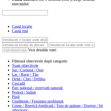
marcajului:
Caută locație
Caută rută
Vezi detaliile rutei
Filtrează obiectivele după categorie:
Toate obiectivele
Sat / Comună / Oraș
Lac / Baraj / Tău
Deltă / Chei / Defileu
Cascadă
Parc naţional / rezervaţii naturale
Pesteră / Salină
Plajă
Ciudăţenie / Fenomen neobişnuit
Cetate / Biserică fortificată / Turn de apărare / Donjon / Sit
arheologic