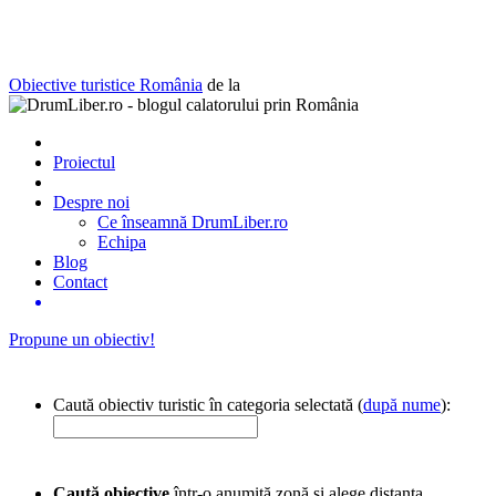
Obiective turistice România
de la
Proiectul
Despre noi
Ce înseamnă DrumLiber.ro
Echipa
Blog
Contact
Propune un obiectiv!
Caută obiectiv turistic în categoria selectată (
după nume
):
Caută obiective
într-o anumită zonă și alege distanța