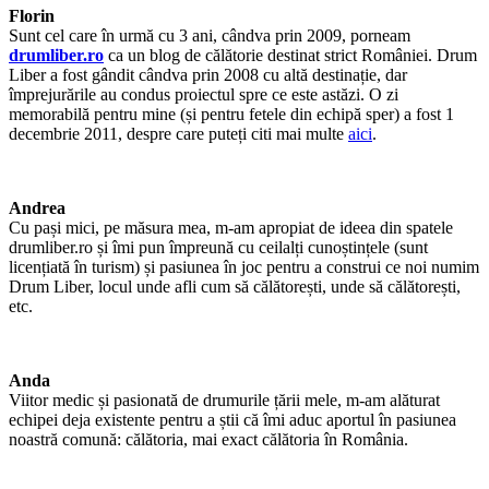
Florin
Sunt cel care în urmă cu 3 ani, cândva prin 2009, porneam
drumliber.ro
ca un blog de călătorie destinat strict României. Drum
Liber a fost gândit cândva prin 2008 cu altă destinație, dar
împrejurările au condus proiectul spre ce este astăzi. O zi
memorabilă pentru mine (și pentru fetele din echipă sper) a fost 1
decembrie 2011, despre care puteți citi mai multe
aici
.
Andrea
Cu pași mici, pe măsura mea, m-am apropiat de ideea din spatele
drumliber.ro și îmi pun împreună cu ceilalți cunoștințele (sunt
licențiată în turism) și pasiunea în joc pentru a construi ce noi numim
Drum Liber, locul unde afli cum să călătorești, unde să călătorești,
etc.
Anda
Viitor medic și pasionată de drumurile țării mele, m-am alăturat
echipei deja existente pentru a știi că îmi aduc aportul în pasiunea
noastră comună: călătoria, mai exact călătoria în România.