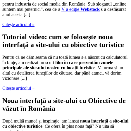
pentru industria de social media din România. Sub sloganul „online
suntem mai puternici”, cea de-a
V-a ediție
Webstock
s-a desfășurat
anul acesta [...]
Citește articolul »
Tutorial video: cum se folosește noua
interfață a site-ului cu obiective turistice
Pentru că ne dăm seama că nu toată lumea s-a născut cu calculatorul
în brațe, am realizat un scurt
film în care prezentăm zonele
principale ale site-ului nostru cu locații turistice
. Va urma și un
altul cu detalierea funcțiilor de căutare, dar până atunci, vă dorim
vizionare [...]
Citește articolul »
Noua interfață a site-ului cu Obiective de
văzut în România
După multă muncă și inspirație, am lansat
noua interfață a site-ului
cu obiective turistice
. Ce oferă în plus noua față? Nu uita să