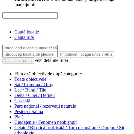
marcajului:
Caută locație
Caută rută
Vezi detaliile rutei
Filtrează obiectivele după categorie:
Toate obiectivele
Sat / Comună / Oraș
Lac / Baraj / Tău
Deltă / Chei / Defileu
Cascadă
Parc naţional / rezervaţii naturale
Pesteră / Salină
Plajă
Ciudăţenie / Fenomen neobişnuit
Cetate / Biserică fortificată / Turn de apărare / Donjon / Sit
arheologic