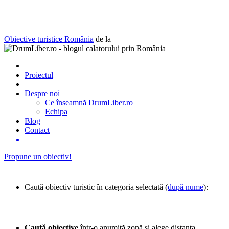
Obiective turistice România
de la
Proiectul
Despre noi
Ce înseamnă DrumLiber.ro
Echipa
Blog
Contact
Propune un obiectiv!
Caută obiectiv turistic în categoria selectată (
după nume
):
Caută obiective
într-o anumită zonă și alege distanța