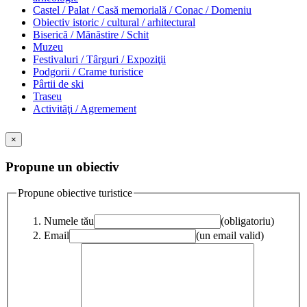
Castel / Palat / Casă memorială / Conac / Domeniu
Obiectiv istoric / cultural / arhitectural
Biserică / Mănăstire / Schit
Muzeu
Festivaluri / Târguri / Expoziţii
Podgorii / Crame turistice
Pârtii de ski
Traseu
Activităţi / Agremement
×
Propune un obiectiv
Propune obiective turistice
Numele tău
(obligatoriu)
Email
(un email valid)