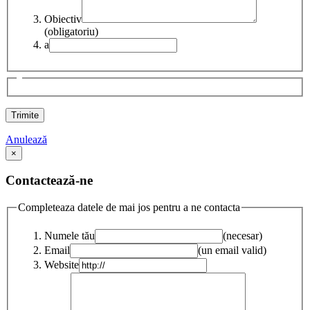
Obiectiv
(obligatoriu)
a
Anulează
×
Contactează-ne
Completeaza datele de mai jos pentru a ne contacta
Numele tău
(necesar)
Email
(un email valid)
Website