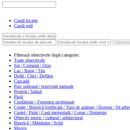
Caută locație
Caută rută
Filtrează obiectivele după categorie:
Toate obiectivele
Sat / Comună / Oraș
Lac / Baraj / Tău
Deltă / Chei / Defileu
Cascadă
Parc naţional / rezervaţii naturale
Pesteră / Salină
Plajă
Ciudăţenie / Fenomen neobişnuit
Cetate / Biserică fortificată / Turn de apărare / Donjon / Sit arh
Castel / Palat / Casă memorială / Conac / Domeniu
Obiectiv istoric / cultural / arhitectural
Biserică / Mănăstire / Schit
Muzeu