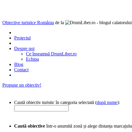
Obiective turistice România
de la
Proiectul
Despre noi
Ce înseamnă DrumLiber.ro
Echipa
Blog
Contact
Propune un obiectiv!
Caută obiectiv turistic în categoria selectată (
după nume
):
Caută obiective
într-o anumită zonă și alege distanța marcajulu