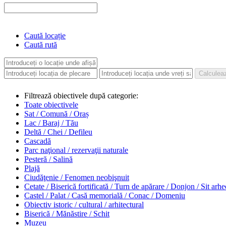
Caută locație
Caută rută
Filtrează obiectivele după categorie:
Toate obiectivele
Sat / Comună / Oraș
Lac / Baraj / Tău
Deltă / Chei / Defileu
Cascadă
Parc naţional / rezervaţii naturale
Pesteră / Salină
Plajă
Ciudăţenie / Fenomen neobişnuit
Cetate / Biserică fortificată / Turn de apărare / Donjon / Sit arh
Castel / Palat / Casă memorială / Conac / Domeniu
Obiectiv istoric / cultural / arhitectural
Biserică / Mănăstire / Schit
Muzeu