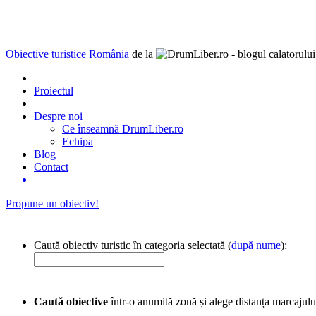
Obiective turistice România
de la
Proiectul
Despre noi
Ce înseamnă DrumLiber.ro
Echipa
Blog
Contact
Propune un obiectiv!
Caută obiectiv turistic în categoria selectată (
după nume
):
Caută obiective
într-o anumită zonă și alege distanța marcajulu