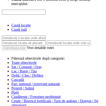
marcajului:
Caută locație
Caută rută
Vezi detaliile rutei
Filtrează obiectivele după categorie:
Toate obiectivele
Sat / Comună / Oraș
Lac / Baraj / Tău
Deltă / Chei / Defileu
Cascadă
Parc naţional / rezervaţii naturale
Pesteră / Salină
Plajă
Ciudăţenie / Fenomen neobişnuit
Cetate / Biserică fortificată / Turn de apărare / Donjon / Sit
arheologic