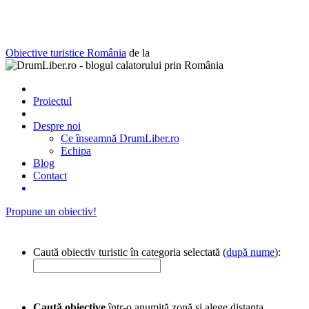
Obiective turistice România
de la
Proiectul
Despre noi
Ce înseamnă DrumLiber.ro
Echipa
Blog
Contact
Propune un obiectiv!
Caută obiectiv turistic în categoria selectată (
după nume
):
Caută obiective
într-o anumită zonă și alege distanța