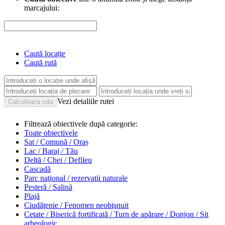
marcajului:
Caută locație
Caută rută
Vezi detaliile rutei
Filtrează obiectivele după categorie:
Toate obiectivele
Sat / Comună / Oraș
Lac / Baraj / Tău
Deltă / Chei / Defileu
Cascadă
Parc naţional / rezervaţii naturale
Pesteră / Salină
Plajă
Ciudăţenie / Fenomen neobişnuit
Cetate / Biserică fortificată / Turn de apărare / Donjon / Sit
arheologic