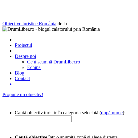
Obiective turistice România
de la
Proiectul
Despre noi
Ce înseamnă DrumLiber.ro
Echipa
Blog
Contact
Propune un obiectiv!
Caută obiectiv turistic în categoria selectată (
după nume
):
Caută obiective
într-o anumită zonă și alege distanța