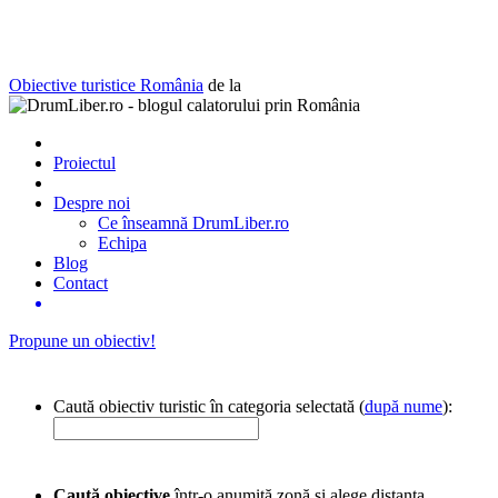
Obiective turistice România
de la
Proiectul
Despre noi
Ce înseamnă DrumLiber.ro
Echipa
Blog
Contact
Propune un obiectiv!
Caută obiectiv turistic în categoria selectată (
după nume
):
Caută obiective
într-o anumită zonă și alege distanța