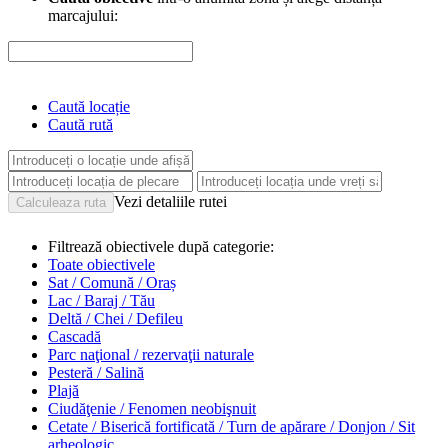
marcajului:
Caută locație
Caută rută
Vezi detaliile rutei
Filtrează obiectivele după categorie:
Toate obiectivele
Sat / Comună / Oraș
Lac / Baraj / Tău
Deltă / Chei / Defileu
Cascadă
Parc naţional / rezervaţii naturale
Pesteră / Salină
Plajă
Ciudăţenie / Fenomen neobişnuit
Cetate / Biserică fortificată / Turn de apărare / Donjon / Sit
arheologic