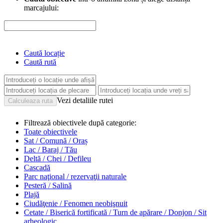
marcajului:
Caută locație
Caută rută
Vezi detaliile rutei
Filtrează obiectivele după categorie:
Toate obiectivele
Sat / Comună / Oraș
Lac / Baraj / Tău
Deltă / Chei / Defileu
Cascadă
Parc naţional / rezervaţii naturale
Pesteră / Salină
Plajă
Ciudăţenie / Fenomen neobişnuit
Cetate / Biserică fortificată / Turn de apărare / Donjon / Sit
arheologic