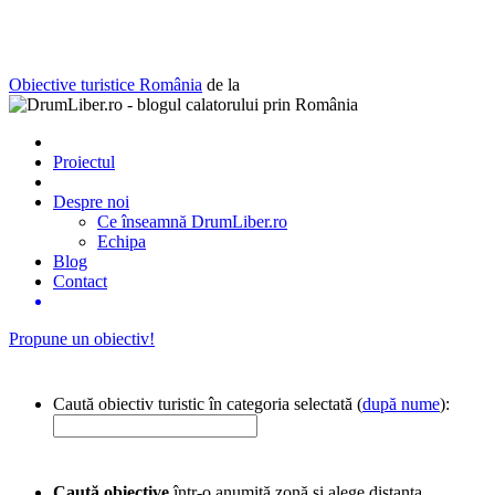
Obiective turistice România
de la
Proiectul
Despre noi
Ce înseamnă DrumLiber.ro
Echipa
Blog
Contact
Propune un obiectiv!
Caută obiectiv turistic în categoria selectată (
după nume
):
Caută obiective
într-o anumită zonă și alege distanța