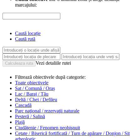
marcajului:
Caută locație
Caută rută
Vezi detaliile rutei
Filtrează obiectivele după categorie:
Toate obiectivele
Sat / Comună / Oraș
Lac / Baraj / Tău
Deltă / Chei / Defileu
Cascadă
Parc naţional / rezervaţii naturale
Pesteră / Salină
Plajă
Ciudăţenie / Fenomen neobişnuit
Cetate / Biserică fortificată / Turn de apărare / Donjon / Sit
arheologic