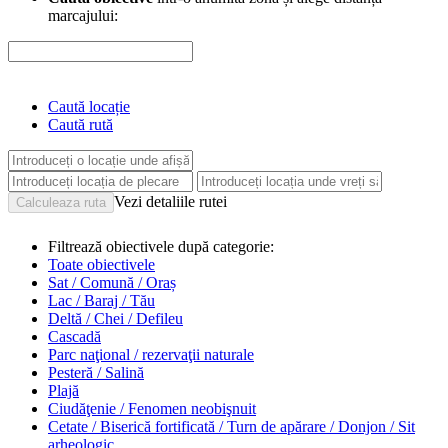
marcajului:
Caută locație
Caută rută
Vezi detaliile rutei
Filtrează obiectivele după categorie:
Toate obiectivele
Sat / Comună / Oraș
Lac / Baraj / Tău
Deltă / Chei / Defileu
Cascadă
Parc naţional / rezervaţii naturale
Pesteră / Salină
Plajă
Ciudăţenie / Fenomen neobişnuit
Cetate / Biserică fortificată / Turn de apărare / Donjon / Sit
arheologic