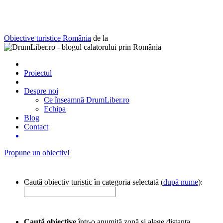
Obiective turistice România
de la
Proiectul
Despre noi
Ce înseamnă DrumLiber.ro
Echipa
Blog
Contact
Propune un obiectiv!
Caută obiectiv turistic în categoria selectată (
după nume
):
Caută obiective
într-o anumită zonă și alege distanța