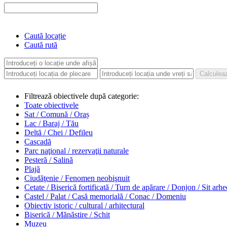
Caută locație
Caută rută
Filtrează obiectivele după categorie:
Toate obiectivele
Sat / Comună / Oraș
Lac / Baraj / Tău
Deltă / Chei / Defileu
Cascadă
Parc naţional / rezervaţii naturale
Pesteră / Salină
Plajă
Ciudăţenie / Fenomen neobişnuit
Cetate / Biserică fortificată / Turn de apărare / Donjon / Sit arh
Castel / Palat / Casă memorială / Conac / Domeniu
Obiectiv istoric / cultural / arhitectural
Biserică / Mănăstire / Schit
Muzeu