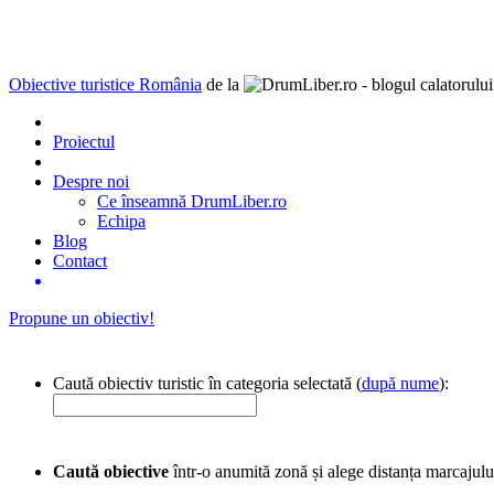
Obiective turistice România
de la
Proiectul
Despre noi
Ce înseamnă DrumLiber.ro
Echipa
Blog
Contact
Propune un obiectiv!
Caută obiectiv turistic în categoria selectată (
după nume
):
Caută obiective
într-o anumită zonă și alege distanța marcajulu