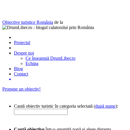
Obiective turistice România
de la
Proiectul
Despre noi
Ce înseamnă DrumLiber.ro
Echipa
Blog
Contact
Propune un obiectiv!
Caută obiectiv turistic în categoria selectată (
după nume
):
Caută obiective
într-o anumită zonă și alege distanța