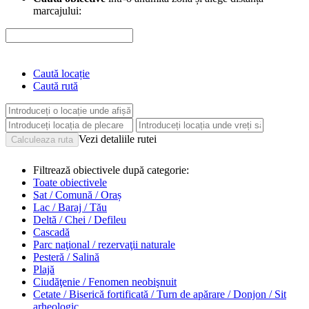
marcajului:
Caută locație
Caută rută
Vezi detaliile rutei
Filtrează obiectivele după categorie:
Toate obiectivele
Sat / Comună / Oraș
Lac / Baraj / Tău
Deltă / Chei / Defileu
Cascadă
Parc naţional / rezervaţii naturale
Pesteră / Salină
Plajă
Ciudăţenie / Fenomen neobişnuit
Cetate / Biserică fortificată / Turn de apărare / Donjon / Sit
arheologic