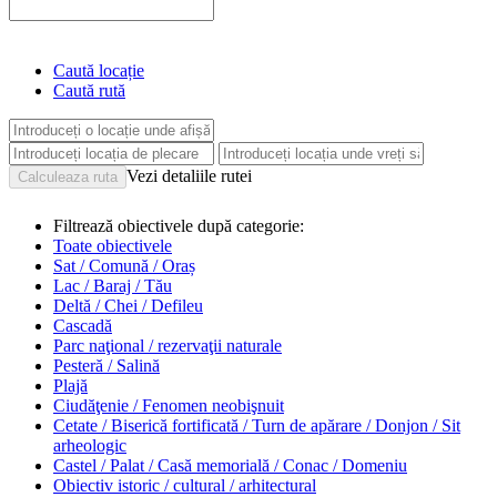
Caută locație
Caută rută
Vezi detaliile rutei
Filtrează obiectivele după categorie:
Toate obiectivele
Sat / Comună / Oraș
Lac / Baraj / Tău
Deltă / Chei / Defileu
Cascadă
Parc naţional / rezervaţii naturale
Pesteră / Salină
Plajă
Ciudăţenie / Fenomen neobişnuit
Cetate / Biserică fortificată / Turn de apărare / Donjon / Sit
arheologic
Castel / Palat / Casă memorială / Conac / Domeniu
Obiectiv istoric / cultural / arhitectural